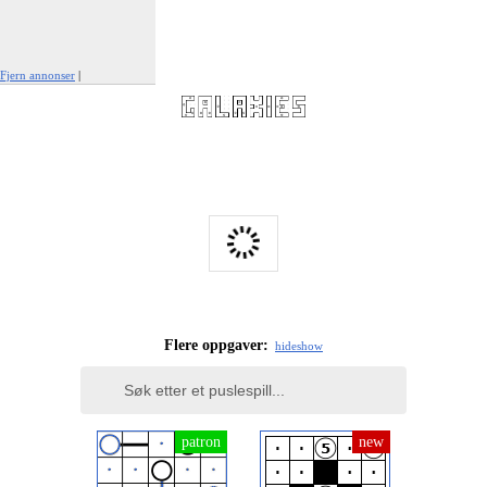
Fjern annonser
|
Rapporter denne annonsen
Flere oppgaver:
hide
show