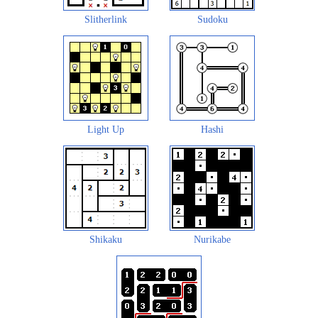
Slitherlink
Sudoku
Light Up
Hashi
Shikaku
Nurikabe