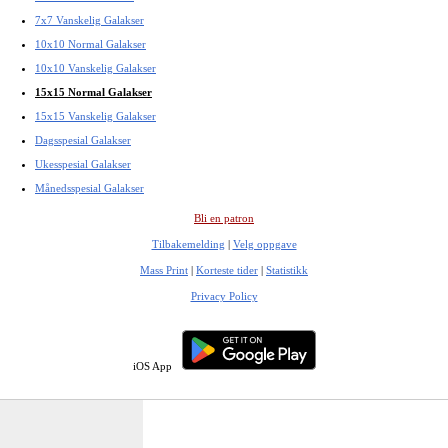
7x7 Vanskelig Galakser
10x10 Normal Galakser
10x10 Vanskelig Galakser
15x15 Normal Galakser
15x15 Vanskelig Galakser
Dagsspesial Galakser
Ukesspesial Galakser
Månedsspesial Galakser
Bli en patron
Tilbakemelding
|
Velg oppgave
Mass Print
|
Korteste tider
|
Statistikk
Privacy Policy
iOS App