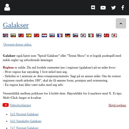
Galakser
Oversett denne siden.
Galakser
også kjent som "Spiral Galakser" eller "Tentai Show" er et logisk puslespill med
enkle regler og utfordrende løsninger
Reglene
er enkle. Du må fordele rutenettet inn i regioner (galakser) på en måte hvor:
- Hver region har nøyaktig 1 hvit sirkel inni seg.
- Sirkelen er i sentrum av dens rotasjonssymmetri. Sagt på en annen måte: Om du roterer
regionen rundt sirkelen 180°, skal du få samme form, posisjon and orientering.
- En region kan ikke være nabo med seg selv.
Venstreklikk mellom prikkene for å koble dem. Høyreklikk for å markere med X. Et tips:
Shift+Click farger et kvadrat.
Videoforklaring
Skjul reglene
5x5 Normal Galakser
5x5 Vanskelig Galakser
7x7 Normal Galakser