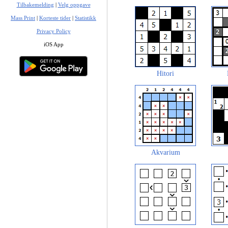
Tilbakemelding
|
Velg oppgave
Mass Print
|
Korteste tider
|
Statistikk
Privacy Policy
iOS App
Hitori
Akvarium