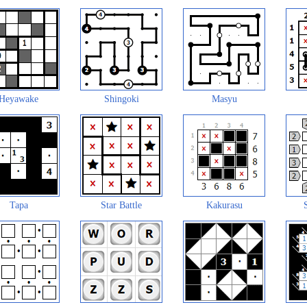
Heyawake
Shingoki
Masyu
Tapa
Star Battle
Kakurasu