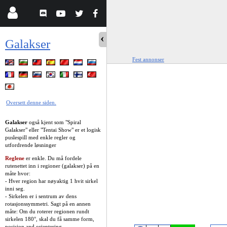
Galakser
Fest annonser
Oversett denne siden.
Galakser
også kjent som "Spiral
Galakser" eller "Tentai Show" er et logisk
puslespill med enkle regler og
utfordrende løsninger
Reglene
er enkle. Du må fordele
rutenettet inn i regioner (galakser) på en
måte hvor:
- Hver region har nøyaktig 1 hvit sirkel
inni seg.
- Sirkelen er i sentrum av dens
rotasjonssymmetri. Sagt på en annen
måte: Om du roterer regionen rundt
sirkelen 180°, skal du få samme form,
posisjon and orientering.