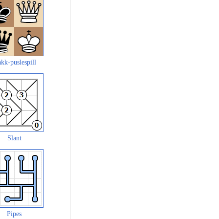
akk-puslespill
Slant
Pipes