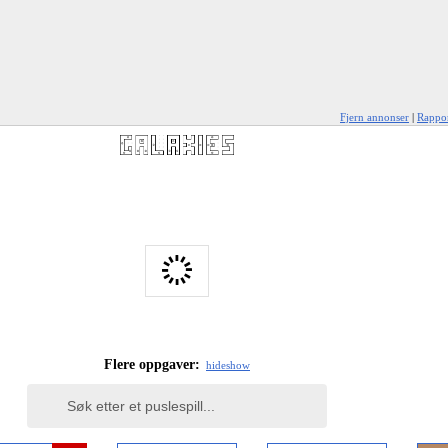
Fjern annonser
|
Rappor
Flere oppgaver:
hide
show