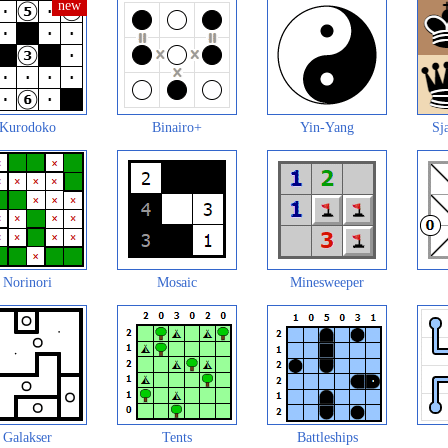
Kurodoko
Binairo+
Yin-Yang
Sj
Norinori
Mosaic
Minesweeper
Galakser
Tents
Battleships