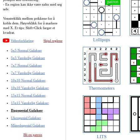
- En region kan ikke være nabo med seg
selv.
Venstreklikk mellom prikkene for å
koble dem. Høyreklikk for å markere
med X. Et tips: Shift+Click farger et
kvadrat.
Lollipops
Videoforklaring
Skjul reglene
5x5 Normal Galakser
5x5 Vanskelig Galakser
7x7 Normal Galakser
7x7 Vanskelig Galakser
10x10 Normal Galakser
10x10 Vanskelig Galakser
Thermometers
15x15 Normal Galakser
15x15 Vanskelig Galakser
Dagsspesial Galakser
Ukesspesial Galakser
Månedsspesial Galakser
Bli en patron
LITS