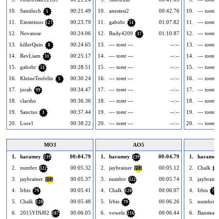
10.
Santiluch
00:21.49
10.
anestesi2
00:42.76
10.
--- tomt -
1
11.
Einsteinus
00:23.79
11.
gabobr
01:07.82
11.
--- tomt -
127
51
12.
Novatose
00:24.06
12.
Rudy4209
01:10.87
12.
--- tomt -
37
13.
killerQuin
00:24.65
13.
--- tomt ---
--:--
13.
--- tomt -
8
14.
RevLiam
00:25.17
14.
--- tomt ---
--:--
14.
--- tomt -
31
15.
gabobr
00:28.51
15.
--- tomt ---
--:--
15.
--- tomt -
51
16.
KleineTeufelin
00:30.24
16.
--- tomt ---
--:--
16.
--- tomt -
5
17.
jorah
00:34.47
17.
--- tomt ---
--:--
17.
--- tomt -
99
18.
clarsho
00:36.36
18.
--- tomt ---
--:--
18.
--- tomt -
19.
Sanctus
00:37.44
19.
--- tomt ---
--:--
19.
--- tomt -
3
20.
Lore1
00:38.22
20.
--- tomt ---
--:--
20.
--- tomt -
MO3
AO5
1.
haramey
00:04.79
1.
haramey
00:04.79
1.
haramey
239
239
2.
numbrr
00:05.32
2.
jaybrainer
00:05.12
2.
Chalk
322
275
12
3.
jaybrainer
00:05.37
3.
numbrr
00:05.74
3.
jaybraine
275
322
4.
Irbis
00:05.41
4.
Chalk
00:06.07
4.
Irbis
79
128
79
5.
Chalk
00:05.48
5.
Irbis
00:06.26
5.
numbrr
128
79
6.
2015YINJ02
00:06.05
6.
vowels
00:06.44
6.
Banstead
187
216