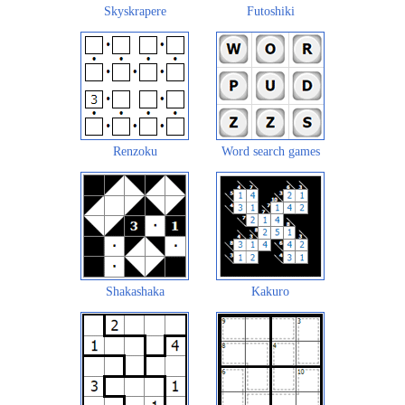
Skyskrapere
Futoshiki
Renzoku
Word search games
Shakashaka
Kakuro