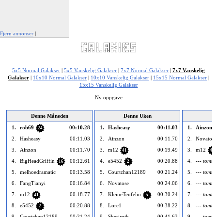
Fjern annonser
|
Rapporter denne annonsen
5x5 Normal Galakser
|
5x5 Vanskelig Galakser
|
7x7 Normal Galakser
|
7x7 Vanskelig
Galakser
|
10x10 Normal Galakser
|
10x10 Vanskelig Galakser
|
15x15 Normal Galakser
|
15x15 Vanskelig Galakser
Ny oppgave
Denne Måneden
Denne Uken
1.
rob69
00:10.28
1.
Hasheasy
00:11.03
1.
Ainzon
24
2.
Hasheasy
00:11.03
2.
Ainzon
00:11.70
2.
Novatose
3.
Ainzon
00:11.70
3.
m12
00:19.49
3.
m12
41
41
4.
BigHeadGriffin
00:12.61
4.
e5452
00:20.88
4.
--- tomt -
16
2
5.
melhoedramatic
00:13.58
5.
Courtchan12189
00:21.24
5.
--- tomt -
6.
FangTianyi
00:16.84
6.
Novatose
00:24.06
6.
--- tomt -
7.
m12
00:18.77
7.
KleineTeufelin
00:30.24
7.
--- tomt -
41
5
8.
e5452
00:20.88
8.
Lore1
00:38.22
8.
--- tomt -
2
9.
Courtchan12189
00:21.24
9.
Sheriruth
00:41.63
9.
--- tomt -