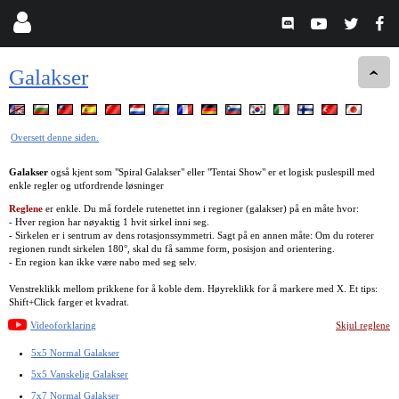
Galakser
Oversett denne siden.
Galakser
også kjent som "Spiral Galakser" eller "Tentai Show" er et logisk puslespill med
enkle regler og utfordrende løsninger
Reglene
er enkle. Du må fordele rutenettet inn i regioner (galakser) på en måte hvor:
- Hver region har nøyaktig 1 hvit sirkel inni seg.
- Sirkelen er i sentrum av dens rotasjonssymmetri. Sagt på en annen måte: Om du roterer
regionen rundt sirkelen 180°, skal du få samme form, posisjon and orientering.
- En region kan ikke være nabo med seg selv.
Venstreklikk mellom prikkene for å koble dem. Høyreklikk for å markere med X. Et tips:
Shift+Click farger et kvadrat.
Videoforklaring
Skjul reglene
5x5 Normal Galakser
5x5 Vanskelig Galakser
7x7 Normal Galakser