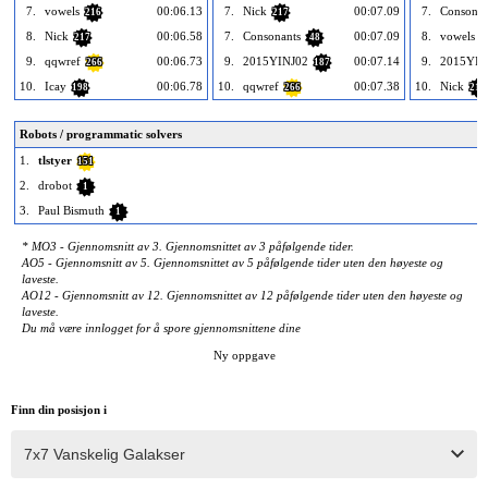
7.
vowels
00:06.13
7.
Nick
00:07.09
7.
Consonan
216
217
8.
Nick
00:06.58
7.
Consonants
00:07.09
8.
vowels
217
48
2
9.
qqwref
00:06.73
9.
2015YINJ02
00:07.14
9.
2015YIN
266
187
10.
Icay
00:06.78
10.
qqwref
00:07.38
10.
Nick
198
266
217
Robots / programmatic solvers
1.
tlstyer
151
2.
drobot
1
3.
Paul Bismuth
1
* MO3 - Gjennomsnitt av 3. Gjennomsnittet av 3 påfølgende tider.
AO5 - Gjennomsnitt av 5. Gjennomsnittet av 5 påfølgende tider uten den høyeste og
laveste.
AO12 - Gjennomsnitt av 12. Gjennomsnittet av 12 påfølgende tider uten den høyeste og
laveste.
Du må være innlogget for å spore gjennomsnittene dine
Ny oppgave
Finn din posisjon i