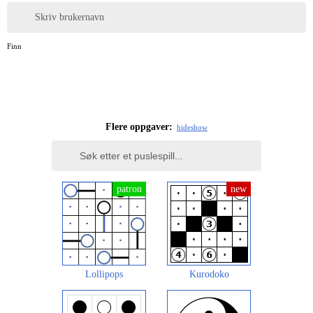
Skriv brukernavn
Finn
Flere oppgaver:
hide
show
Lollipops
Kurodoko