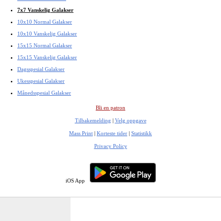
7x7 Vanskelig Galakser
10x10 Normal Galakser
10x10 Vanskelig Galakser
15x15 Normal Galakser
15x15 Vanskelig Galakser
Dagsspesial Galakser
Ukesspesial Galakser
Månedsspesial Galakser
Bli en patron
Tilbakemelding
|
Velg oppgave
Mass Print
|
Korteste tider
|
Statistikk
Privacy Policy
iOS App