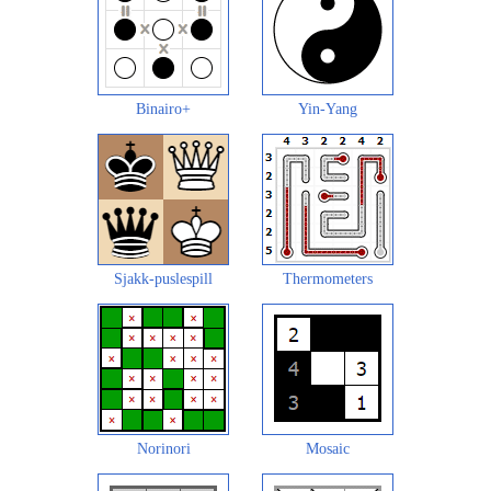
Binairo+
Yin-Yang
Sjakk-puslespill
Thermometers
Norinori
Mosaic